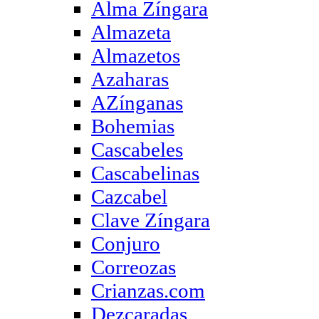
Alma Zíngara
Almazeta
Almazetos
Azaharas
AZínganas
Bohemias
Cascabeles
Cascabelinas
Cazcabel
Clave Zíngara
Conjuro
Correozas
Crianzas.com
Dezcaradas