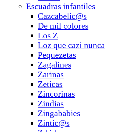
Escuadras infantiles
Cazcabelic@s
De mil colores
Los Z
Loz que cazi nunca
Pequezetas
Zagalines
Zarinas
Zeticas
Zincorinas
Zindias
Zingababies
Zintic@s