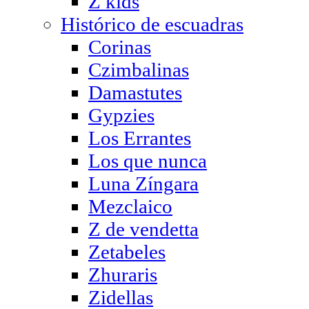
Z kids
Histórico de escuadras
Corinas
Czimbalinas
Damastutes
Gypzies
Los Errantes
Los que nunca
Luna Zíngara
Mezclaico
Z de vendetta
Zetabeles
Zhuraris
Zidellas