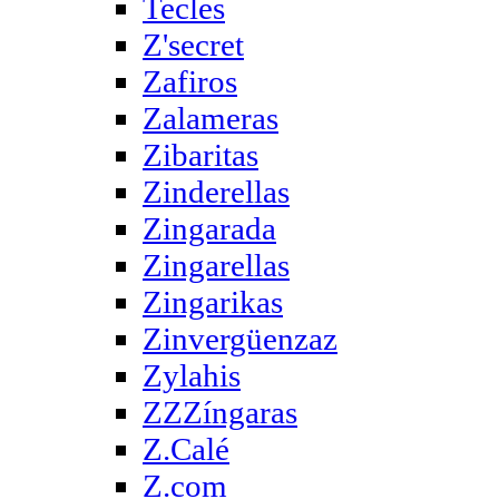
Tecles
Z'secret
Zafiros
Zalameras
Zibaritas
Zinderellas
Zingarada
Zingarellas
Zingarikas
Zinvergüenzaz
Zylahis
ZZZíngaras
Z.Calé
Z.com