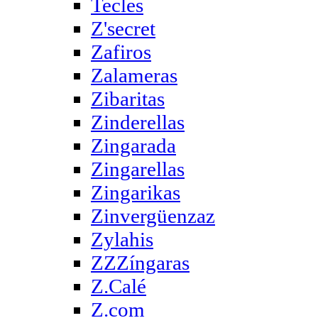
Tecles
Z'secret
Zafiros
Zalameras
Zibaritas
Zinderellas
Zingarada
Zingarellas
Zingarikas
Zinvergüenzaz
Zylahis
ZZZíngaras
Z.Calé
Z.com