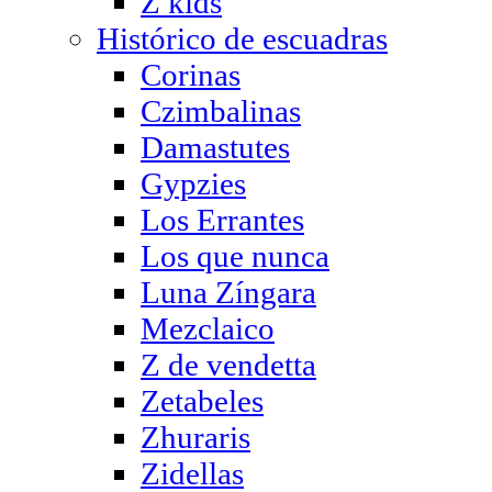
Z kids
Histórico de escuadras
Corinas
Czimbalinas
Damastutes
Gypzies
Los Errantes
Los que nunca
Luna Zíngara
Mezclaico
Z de vendetta
Zetabeles
Zhuraris
Zidellas