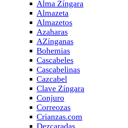
Alma Zíngara
Almazeta
Almazetos
Azaharas
AZínganas
Bohemias
Cascabeles
Cascabelinas
Cazcabel
Clave Zíngara
Conjuro
Correozas
Crianzas.com
Dezcaradas