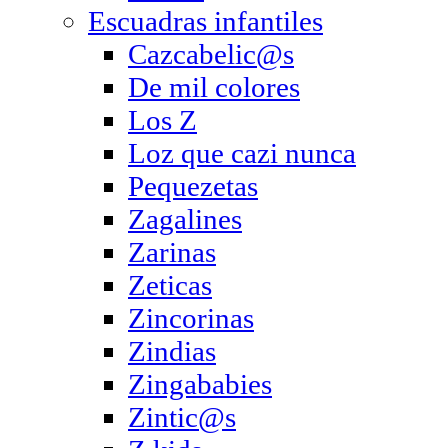
Escuadras infantiles
Cazcabelic@s
De mil colores
Los Z
Loz que cazi nunca
Pequezetas
Zagalines
Zarinas
Zeticas
Zincorinas
Zindias
Zingababies
Zintic@s