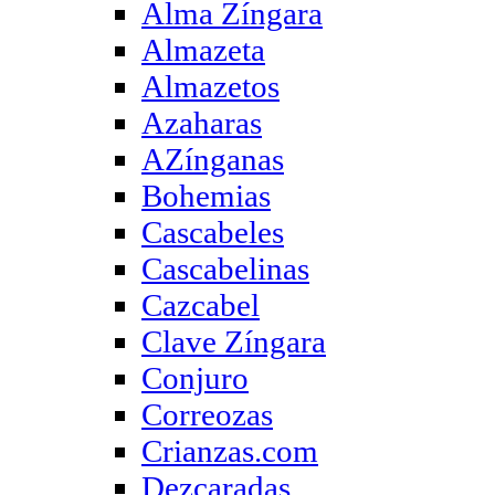
Alma Zíngara
Almazeta
Almazetos
Azaharas
AZínganas
Bohemias
Cascabeles
Cascabelinas
Cazcabel
Clave Zíngara
Conjuro
Correozas
Crianzas.com
Dezcaradas