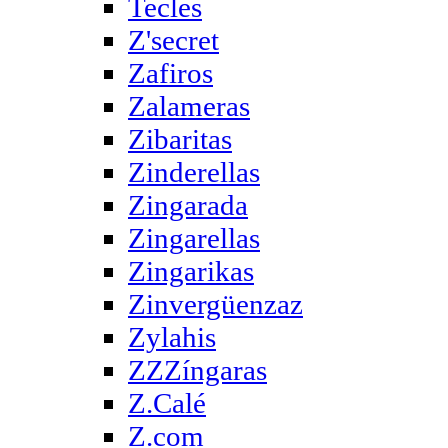
Tecles
Z'secret
Zafiros
Zalameras
Zibaritas
Zinderellas
Zingarada
Zingarellas
Zingarikas
Zinvergüenzaz
Zylahis
ZZZíngaras
Z.Calé
Z.com