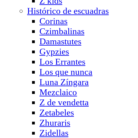
Z kids
Histórico de escuadras
Corinas
Czimbalinas
Damastutes
Gypzies
Los Errantes
Los que nunca
Luna Zíngara
Mezclaico
Z de vendetta
Zetabeles
Zhuraris
Zidellas