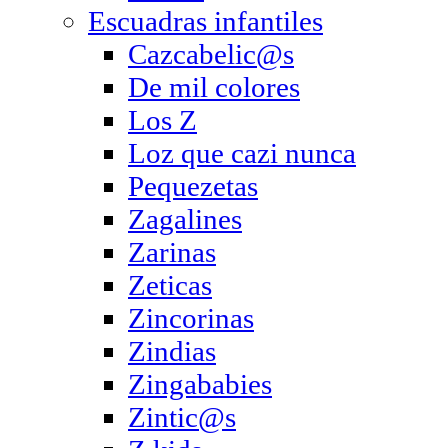
Escuadras infantiles
Cazcabelic@s
De mil colores
Los Z
Loz que cazi nunca
Pequezetas
Zagalines
Zarinas
Zeticas
Zincorinas
Zindias
Zingababies
Zintic@s