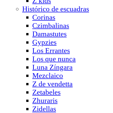
Z kids
Histórico de escuadras
Corinas
Czimbalinas
Damastutes
Gypzies
Los Errantes
Los que nunca
Luna Zíngara
Mezclaico
Z de vendetta
Zetabeles
Zhuraris
Zidellas