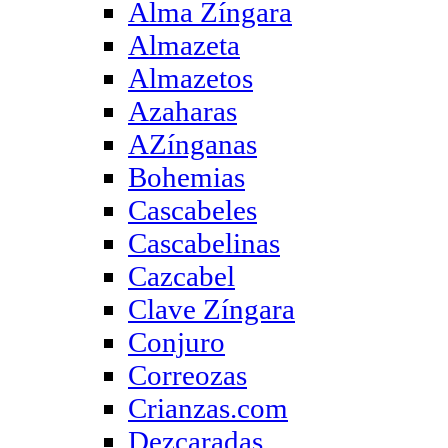
Alma Zíngara
Almazeta
Almazetos
Azaharas
AZínganas
Bohemias
Cascabeles
Cascabelinas
Cazcabel
Clave Zíngara
Conjuro
Correozas
Crianzas.com
Dezcaradas