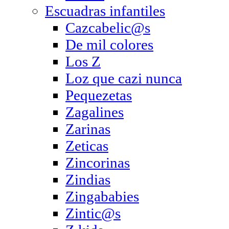
Escuadras infantiles
Cazcabelic@s
De mil colores
Los Z
Loz que cazi nunca
Pequezetas
Zagalines
Zarinas
Zeticas
Zincorinas
Zindias
Zingababies
Zintic@s