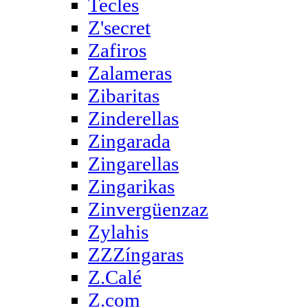
Tecles
Z'secret
Zafiros
Zalameras
Zibaritas
Zinderellas
Zingarada
Zingarellas
Zingarikas
Zinvergüenzaz
Zylahis
ZZZíngaras
Z.Calé
Z.com