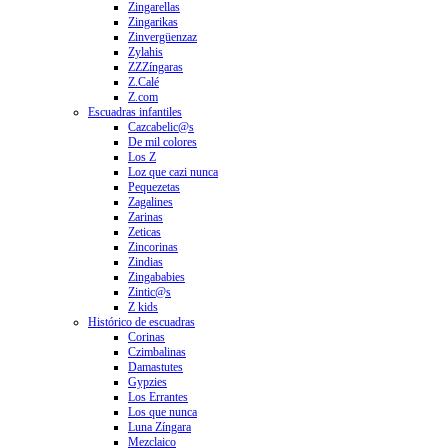
Zingarellas
Zingarikas
Zinvergüenzaz
Zylahis
ZZZíngaras
Z.Calé
Z.com
Escuadras infantiles
Cazcabelic@s
De mil colores
Los Z
Loz que cazi nunca
Pequezetas
Zagalines
Zarinas
Zeticas
Zincorinas
Zindias
Zingababies
Zintic@s
Z kids
Histórico de escuadras
Corinas
Czimbalinas
Damastutes
Gypzies
Los Errantes
Los que nunca
Luna Zíngara
Mezclaico