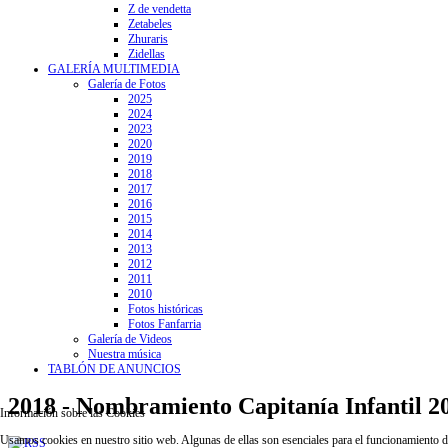
Z de vendetta
Zetabeles
Zhuraris
Zidellas
GALERÍA MULTIMEDIA
Galería de Fotos
2025
2024
2023
2020
2019
2018
2017
2016
2015
2014
2013
2012
2011
2010
Fotos históricas
Fotos Fanfarria
Galería de Videos
Nuestra música
TABLÓN DE ANUNCIOS
2018 - Nombramiento Capitanía Infantil 2
Información sobre las Cookies
Usamos cookies en nuestro sitio web. Algunas de ellas son esenciales para el funcionamiento del 