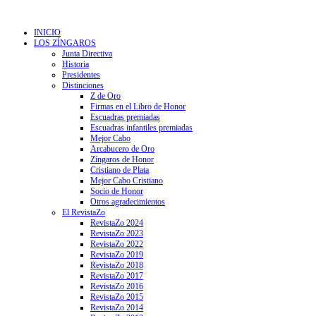
INICIO
LOS ZÍNGAROS
Junta Directiva
Historia
Presidentes
Distinciones
Z de Oro
Firmas en el Libro de Honor
Escuadras premiadas
Escuadras infantiles premiadas
Mejor Cabo
Arcabucero de Oro
Zíngaros de Honor
Cristiano de Plata
Mejor Cabo Cristiano
Socio de Honor
Otros agradecimientos
El RevistaZo
RevistaZo 2024
RevistaZo 2023
RevistaZo 2022
RevistaZo 2019
RevistaZo 2018
RevistaZo 2017
RevistaZo 2016
RevistaZo 2015
RevistaZo 2014