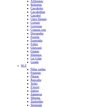
AZínganas
Bohemias
Cascabeles
Cascabelinas
Cazcabel
Clave Zíngara
Conjuro
Correozas
Crianzas.com
Dezcaradas
Esenzia
Esmeralda
Folixa
Ghawazis
Gitanas
Húngaras
Las Lolas
Lazada
M-Z
Niñas sueltas
Petazetas
Píkaras
Rapsodia
Tecles
Z'secret
Zafiros
Zalameras
Zibaritas
Zinderellas
Zingarada