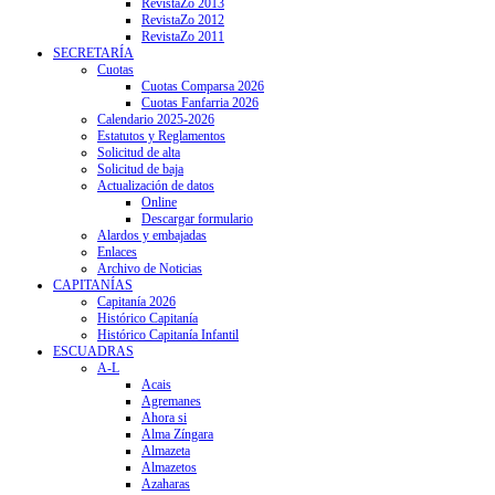
RevistaZo 2013
RevistaZo 2012
RevistaZo 2011
SECRETARÍA
Cuotas
Cuotas Comparsa 2026
Cuotas Fanfarria 2026
Calendario 2025-2026
Estatutos y Reglamentos
Solicitud de alta
Solicitud de baja
Actualización de datos
Online
Descargar formulario
Alardos y embajadas
Enlaces
Archivo de Noticias
CAPITANÍAS
Capitanía 2026
Histórico Capitanía
Histórico Capitanía Infantil
ESCUADRAS
A-L
Acais
Agremanes
Ahora si
Alma Zíngara
Almazeta
Almazetos
Azaharas