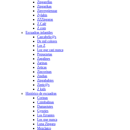
Zingarellas
Zingarikas
Zinvergüenzaz
Zylahis
ZZZíngaras
Z.Calé
Z.com
Escuadras infantiles
Cazcabelic@s
De mil colores
Los Z
Loz que cazi nunca
Pequezetas
Zagalines
Zarinas
Zeticas
Zincorinas
Zindias
Zingababies
Zintic@s
Z kids
Histórico de escuadras
Corinas
Czimbalinas
Damastutes
Gypzies
Los Errantes
Los que nunca
Luna Zíngara
Mezclaico