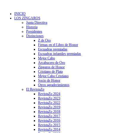
INICIO
LOS ZÍNGAROS
Junta Directiva
Historia
Presidentes
Distinciones
Z de Oro
Firmas en el Libro de Honor
Escuadras premiadas
Escuadras infantiles premiadas
Mejor Cabo
Arcabucero de Oro
Zíngaros de Honor
Cristiano de Plata
Mejor Cabo Cristiano
Socio de Honor
Otros agradecimientos
El RevistaZo
RevistaZo 2024
RevistaZo 2023
RevistaZo 2022
RevistaZo 2019
RevistaZo 2018
RevistaZo 2017
RevistaZo 2016
RevistaZo 2015
RevistaZo 2014