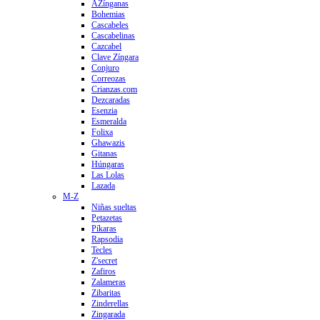
AZínganas
Bohemias
Cascabeles
Cascabelinas
Cazcabel
Clave Zíngara
Conjuro
Correozas
Crianzas.com
Dezcaradas
Esenzia
Esmeralda
Folixa
Ghawazis
Gitanas
Húngaras
Las Lolas
Lazada
M-Z
Niñas sueltas
Petazetas
Píkaras
Rapsodia
Tecles
Z'secret
Zafiros
Zalameras
Zibaritas
Zinderellas
Zingarada