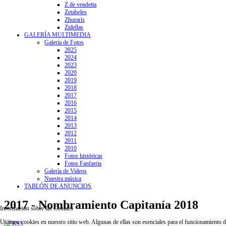
Z de vendetta
Zetabeles
Zhuraris
Zidellas
GALERÍA MULTIMEDIA
Galería de Fotos
2025
2024
2023
2020
2019
2018
2017
2016
2015
2014
2013
2012
2011
2010
Fotos históricas
Fotos Fanfarria
Galería de Videos
Nuestra música
TABLÓN DE ANUNCIOS
2017 - Nombramiento Capitanía 2018
Información sobre las Cookies
Usamos cookies en nuestro sitio web. Algunas de ellas son esenciales para el funcionamiento del 