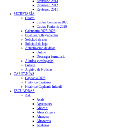
RevistaZo 2013
RevistaZo 2012
RevistaZo 2011
SECRETARÍA
Cuotas
Cuotas Comparsa 2026
Cuotas Fanfarria 2026
Calendario 2025-2026
Estatutos y Reglamentos
Solicitud de alta
Solicitud de baja
Actualización de datos
Online
Descargar formulario
Alardos y embajadas
Enlaces
Archivo de Noticias
CAPITANÍAS
Capitanía 2026
Histórico Capitanía
Histórico Capitanía Infantil
ESCUADRAS
A-L
Acais
Agremanes
Ahora si
Alma Zíngara
Almazeta
Almazetos
Azaharas