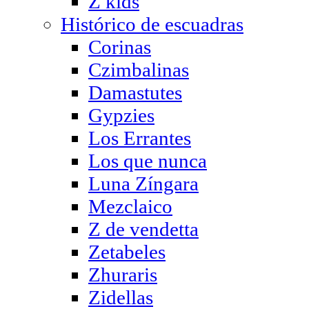
Z kids
Histórico de escuadras
Corinas
Czimbalinas
Damastutes
Gypzies
Los Errantes
Los que nunca
Luna Zíngara
Mezclaico
Z de vendetta
Zetabeles
Zhuraris
Zidellas