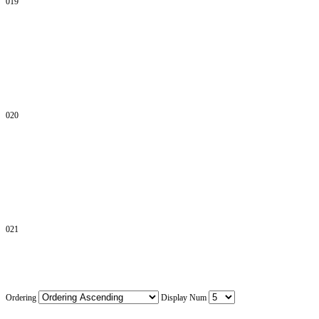
019
020
021
Ordering
Display Num