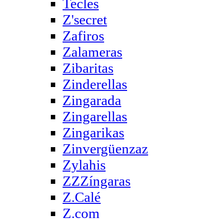
Tecles
Z'secret
Zafiros
Zalameras
Zibaritas
Zinderellas
Zingarada
Zingarellas
Zingarikas
Zinvergüenzaz
Zylahis
ZZZíngaras
Z.Calé
Z.com