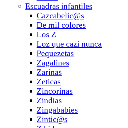
Escuadras infantiles
Cazcabelic@s
De mil colores
Los Z
Loz que cazi nunca
Pequezetas
Zagalines
Zarinas
Zeticas
Zincorinas
Zindias
Zingababies
Zintic@s