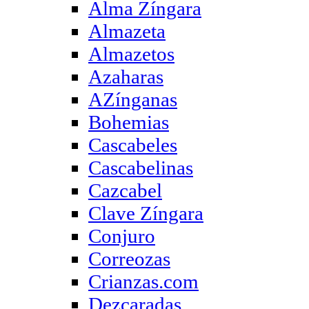
Alma Zíngara
Almazeta
Almazetos
Azaharas
AZínganas
Bohemias
Cascabeles
Cascabelinas
Cazcabel
Clave Zíngara
Conjuro
Correozas
Crianzas.com
Dezcaradas