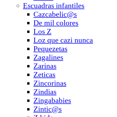
Escuadras infantiles
Cazcabelic@s
De mil colores
Los Z
Loz que cazi nunca
Pequezetas
Zagalines
Zarinas
Zeticas
Zincorinas
Zindias
Zingababies
Zintic@s