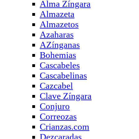
Alma Zíngara
Almazeta
Almazetos
Azaharas
AZínganas
Bohemias
Cascabeles
Cascabelinas
Cazcabel
Clave Zíngara
Conjuro
Correozas
Crianzas.com
Dezcaradas