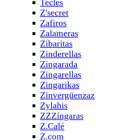
Tecles
Z'secret
Zafiros
Zalameras
Zibaritas
Zinderellas
Zingarada
Zingarellas
Zingarikas
Zinvergüenzaz
Zylahis
ZZZíngaras
Z.Calé
Z.com