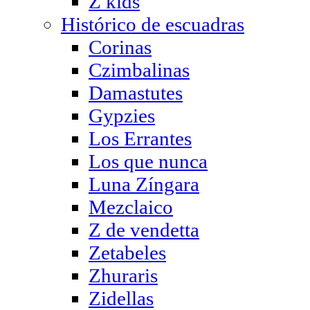
Z kids
Histórico de escuadras
Corinas
Czimbalinas
Damastutes
Gypzies
Los Errantes
Los que nunca
Luna Zíngara
Mezclaico
Z de vendetta
Zetabeles
Zhuraris
Zidellas