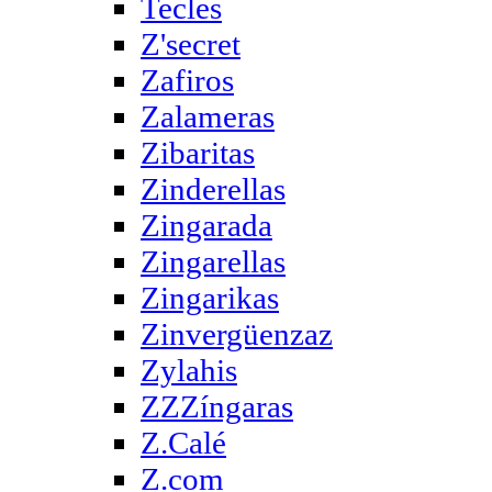
Tecles
Z'secret
Zafiros
Zalameras
Zibaritas
Zinderellas
Zingarada
Zingarellas
Zingarikas
Zinvergüenzaz
Zylahis
ZZZíngaras
Z.Calé
Z.com