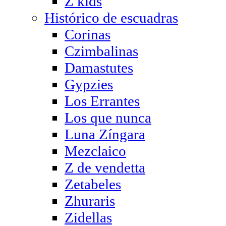
Z kids
Histórico de escuadras
Corinas
Czimbalinas
Damastutes
Gypzies
Los Errantes
Los que nunca
Luna Zíngara
Mezclaico
Z de vendetta
Zetabeles
Zhuraris
Zidellas