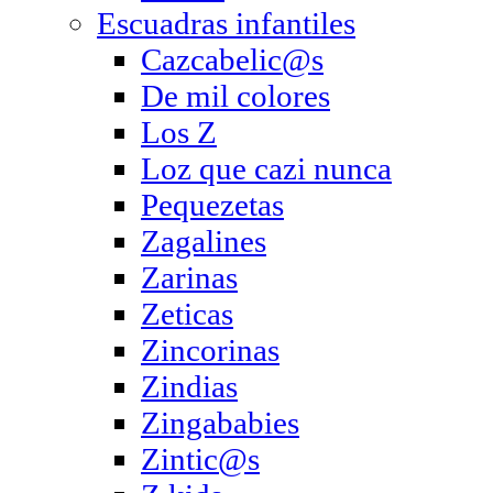
Escuadras infantiles
Cazcabelic@s
De mil colores
Los Z
Loz que cazi nunca
Pequezetas
Zagalines
Zarinas
Zeticas
Zincorinas
Zindias
Zingababies
Zintic@s