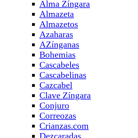
Alma Zíngara
Almazeta
Almazetos
Azaharas
AZínganas
Bohemias
Cascabeles
Cascabelinas
Cazcabel
Clave Zíngara
Conjuro
Correozas
Crianzas.com
Dezcaradas