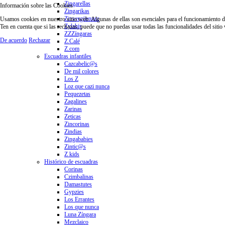
Zingarellas
Información sobre las Cookies
Zingarikas
Zinvergüenzaz
Usamos cookies en nuestro sitio web. Algunas de ellas son esenciales para el funcionamiento del 
Zylahis
Ten en cuenta que si las rechazas, puede que no puedas usar todas las funcionalidades del sitio
ZZZíngaras
De acuerdo
Rechazar
Z.Calé
Z.com
Escuadras infantiles
Cazcabelic@s
De mil colores
Los Z
Loz que cazi nunca
Pequezetas
Zagalines
Zarinas
Zeticas
Zincorinas
Zindias
Zingababies
Zintic@s
Z kids
Histórico de escuadras
Corinas
Czimbalinas
Damastutes
Gypzies
Los Errantes
Los que nunca
Luna Zíngara
Mezclaico