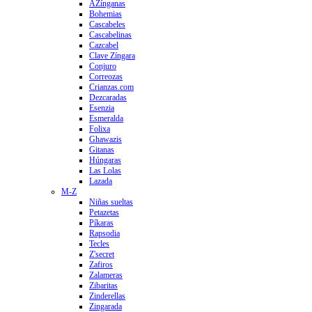
AZínganas
Bohemias
Cascabeles
Cascabelinas
Cazcabel
Clave Zíngara
Conjuro
Correozas
Crianzas.com
Dezcaradas
Esenzia
Esmeralda
Folixa
Ghawazis
Gitanas
Húngaras
Las Lolas
Lazada
M-Z
Niñas sueltas
Petazetas
Píkaras
Rapsodia
Tecles
Z'secret
Zafiros
Zalameras
Zibaritas
Zinderellas
Zingarada