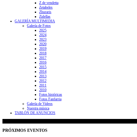
Z de vendetta
Zetabeles
Zhuraris
Zidellas
GALERÍA MULTIMEDIA
Galería de Fotos
2025
2024
2023
2020
2019
2018
2017
2016
2015
2014
2013
2012
2011
2010
Fotos históricas
Fotos Fanfarria
Galería de Videos
Nuestra música
TABLÓN DE ANUNCIOS
PRÓXIMOS
EVENTOS