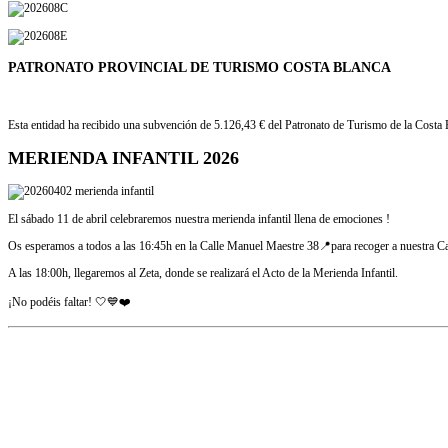
PATRONATO
PROVINCIAL DE TURISMO COSTA BLANCA
Esta entidad ha recibido una subvención de 5.126,43 € del Patronato de Turismo de la Costa 
MERIENDA INFANTIL 2026
El sábado 11 de abril celebraremos nuestra merienda infantil llena de emociones !
Os esperamos a todos a las 16:45h en la Calle Manuel Maestre 38📍para recoger a nuestra Capi
A las 18:00h, llegaremos al Zeta, donde se realizará el Acto de la Merienda Infantil.
¡No podéis faltar! 🤍💙❤️