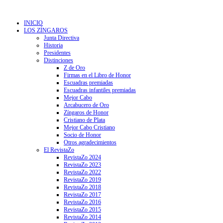
INICIO
LOS ZÍNGAROS
Junta Directiva
Historia
Presidentes
Distinciones
Z de Oro
Firmas en el Libro de Honor
Escuadras premiadas
Escuadras infantiles premiadas
Mejor Cabo
Arcabucero de Oro
Zíngaros de Honor
Cristiano de Plata
Mejor Cabo Cristiano
Socio de Honor
Otros agradecimientos
El RevistaZo
RevistaZo 2024
RevistaZo 2023
RevistaZo 2022
RevistaZo 2019
RevistaZo 2018
RevistaZo 2017
RevistaZo 2016
RevistaZo 2015
RevistaZo 2014