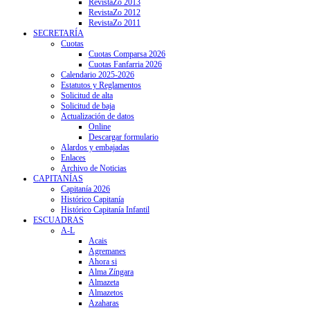
RevistaZo 2013
RevistaZo 2012
RevistaZo 2011
SECRETARÍA
Cuotas
Cuotas Comparsa 2026
Cuotas Fanfarria 2026
Calendario 2025-2026
Estatutos y Reglamentos
Solicitud de alta
Solicitud de baja
Actualización de datos
Online
Descargar formulario
Alardos y embajadas
Enlaces
Archivo de Noticias
CAPITANÍAS
Capitanía 2026
Histórico Capitanía
Histórico Capitanía Infantil
ESCUADRAS
A-L
Acais
Agremanes
Ahora si
Alma Zíngara
Almazeta
Almazetos
Azaharas