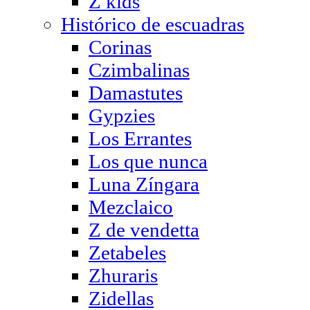
Z kids
Histórico de escuadras
Corinas
Czimbalinas
Damastutes
Gypzies
Los Errantes
Los que nunca
Luna Zíngara
Mezclaico
Z de vendetta
Zetabeles
Zhuraris
Zidellas