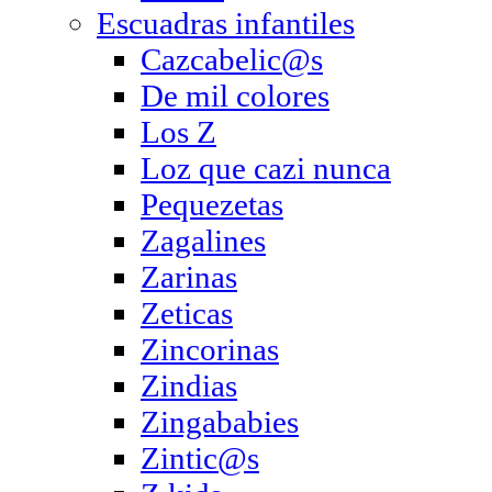
Escuadras infantiles
Cazcabelic@s
De mil colores
Los Z
Loz que cazi nunca
Pequezetas
Zagalines
Zarinas
Zeticas
Zincorinas
Zindias
Zingababies
Zintic@s