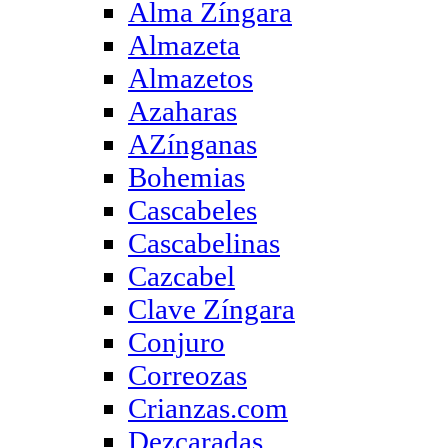
Alma Zíngara
Almazeta
Almazetos
Azaharas
AZínganas
Bohemias
Cascabeles
Cascabelinas
Cazcabel
Clave Zíngara
Conjuro
Correozas
Crianzas.com
Dezcaradas