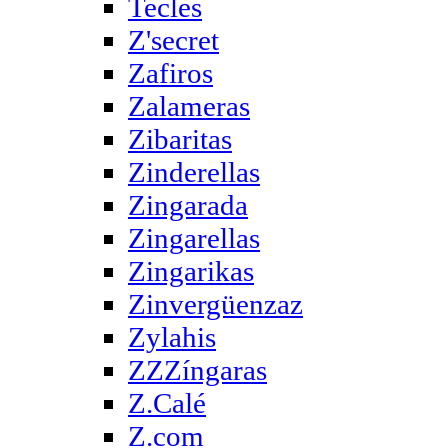
Tecles
Z'secret
Zafiros
Zalameras
Zibaritas
Zinderellas
Zingarada
Zingarellas
Zingarikas
Zinvergüenzaz
Zylahis
ZZZíngaras
Z.Calé
Z.com