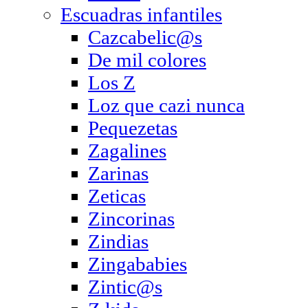
Escuadras infantiles
Cazcabelic@s
De mil colores
Los Z
Loz que cazi nunca
Pequezetas
Zagalines
Zarinas
Zeticas
Zincorinas
Zindias
Zingababies
Zintic@s