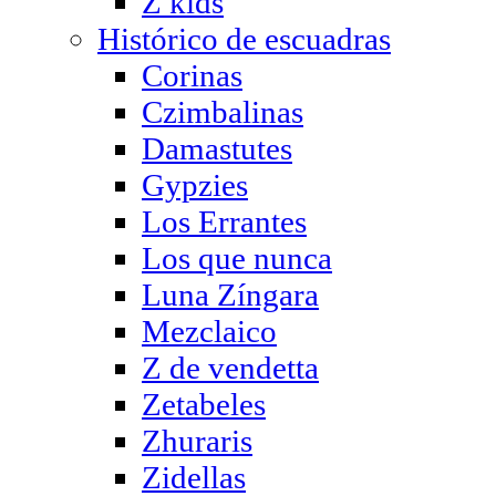
Z kids
Histórico de escuadras
Corinas
Czimbalinas
Damastutes
Gypzies
Los Errantes
Los que nunca
Luna Zíngara
Mezclaico
Z de vendetta
Zetabeles
Zhuraris
Zidellas