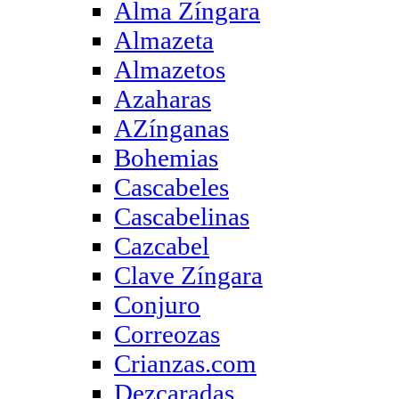
Alma Zíngara
Almazeta
Almazetos
Azaharas
AZínganas
Bohemias
Cascabeles
Cascabelinas
Cazcabel
Clave Zíngara
Conjuro
Correozas
Crianzas.com
Dezcaradas