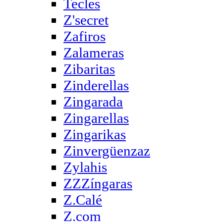
Tecles
Z'secret
Zafiros
Zalameras
Zibaritas
Zinderellas
Zingarada
Zingarellas
Zingarikas
Zinvergüenzaz
Zylahis
ZZZíngaras
Z.Calé
Z.com