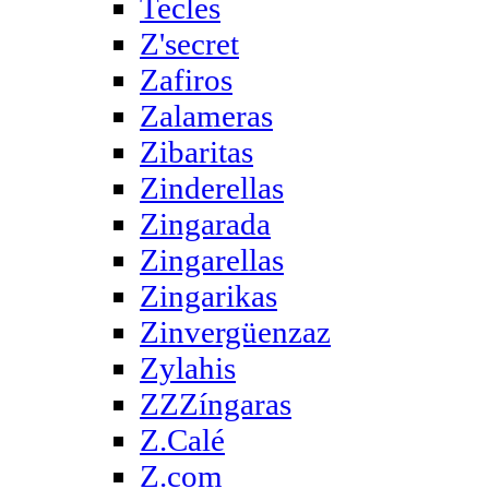
Tecles
Z'secret
Zafiros
Zalameras
Zibaritas
Zinderellas
Zingarada
Zingarellas
Zingarikas
Zinvergüenzaz
Zylahis
ZZZíngaras
Z.Calé
Z.com