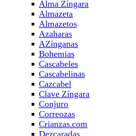
Alma Zíngara
Almazeta
Almazetos
Azaharas
AZínganas
Bohemias
Cascabeles
Cascabelinas
Cazcabel
Clave Zíngara
Conjuro
Correozas
Crianzas.com
Dezcaradas