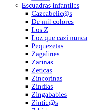
Escuadras infantiles
Cazcabelic@s
De mil colores
Los Z
Loz que cazi nunca
Pequezetas
Zagalines
Zarinas
Zeticas
Zincorinas
Zindias
Zingababies
Zintic@s