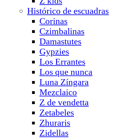
Z kids
Histórico de escuadras
Corinas
Czimbalinas
Damastutes
Gypzies
Los Errantes
Los que nunca
Luna Zíngara
Mezclaico
Z de vendetta
Zetabeles
Zhuraris
Zidellas