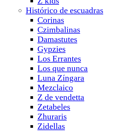
Z kids
Histórico de escuadras
Corinas
Czimbalinas
Damastutes
Gypzies
Los Errantes
Los que nunca
Luna Zíngara
Mezclaico
Z de vendetta
Zetabeles
Zhuraris
Zidellas