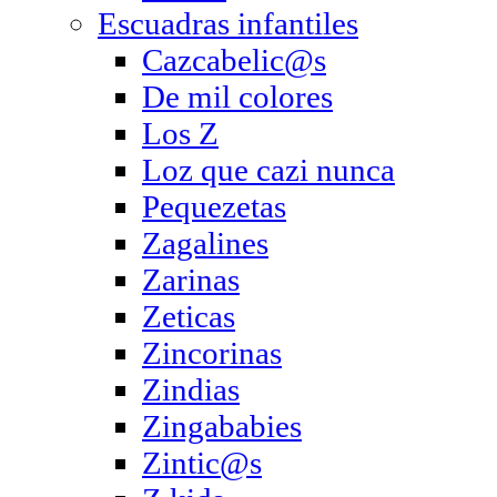
Escuadras infantiles
Cazcabelic@s
De mil colores
Los Z
Loz que cazi nunca
Pequezetas
Zagalines
Zarinas
Zeticas
Zincorinas
Zindias
Zingababies
Zintic@s