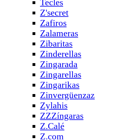
Tecles
Z'secret
Zafiros
Zalameras
Zibaritas
Zinderellas
Zingarada
Zingarellas
Zingarikas
Zinvergüenzaz
Zylahis
ZZZíngaras
Z.Calé
Z.com