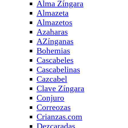
Alma Zíngara
Almazeta
Almazetos
Azaharas
AZínganas
Bohemias
Cascabeles
Cascabelinas
Cazcabel
Clave Zíngara
Conjuro
Correozas
Crianzas.com
Dezcaradas