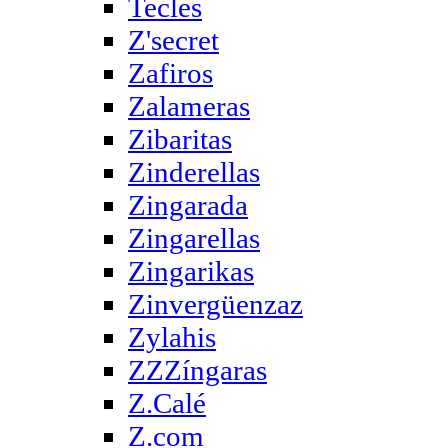
Tecles
Z'secret
Zafiros
Zalameras
Zibaritas
Zinderellas
Zingarada
Zingarellas
Zingarikas
Zinvergüenzaz
Zylahis
ZZZíngaras
Z.Calé
Z.com