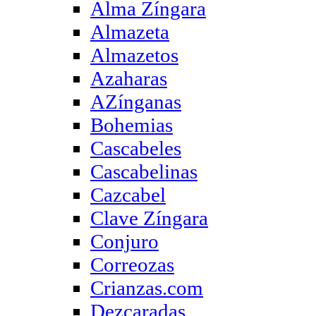
Alma Zíngara
Almazeta
Almazetos
Azaharas
AZínganas
Bohemias
Cascabeles
Cascabelinas
Cazcabel
Clave Zíngara
Conjuro
Correozas
Crianzas.com
Dezcaradas