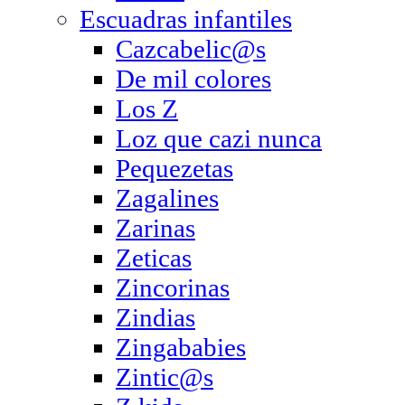
Escuadras infantiles
Cazcabelic@s
De mil colores
Los Z
Loz que cazi nunca
Pequezetas
Zagalines
Zarinas
Zeticas
Zincorinas
Zindias
Zingababies
Zintic@s