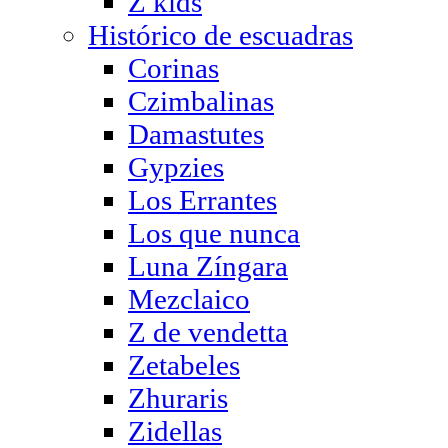
Z kids
Histórico de escuadras
Corinas
Czimbalinas
Damastutes
Gypzies
Los Errantes
Los que nunca
Luna Zíngara
Mezclaico
Z de vendetta
Zetabeles
Zhuraris
Zidellas