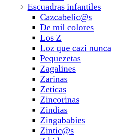
Escuadras infantiles
Cazcabelic@s
De mil colores
Los Z
Loz que cazi nunca
Pequezetas
Zagalines
Zarinas
Zeticas
Zincorinas
Zindias
Zingababies
Zintic@s