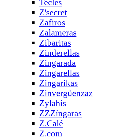
Tecles
Z'secret
Zafiros
Zalameras
Zibaritas
Zinderellas
Zingarada
Zingarellas
Zingarikas
Zinvergüenzaz
Zylahis
ZZZíngaras
Z.Calé
Z.com