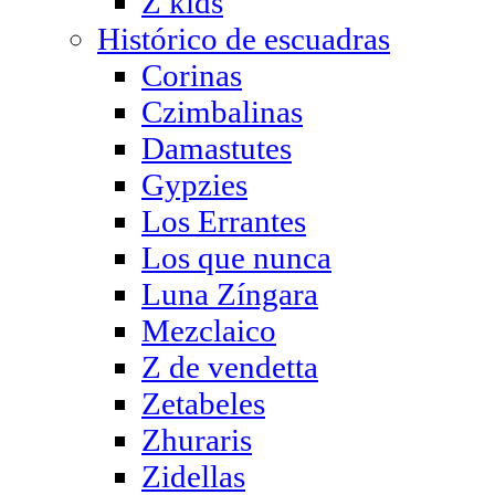
Z kids
Histórico de escuadras
Corinas
Czimbalinas
Damastutes
Gypzies
Los Errantes
Los que nunca
Luna Zíngara
Mezclaico
Z de vendetta
Zetabeles
Zhuraris
Zidellas