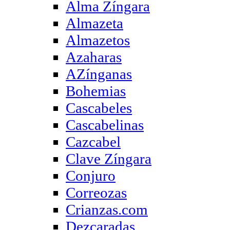
Alma Zíngara
Almazeta
Almazetos
Azaharas
AZínganas
Bohemias
Cascabeles
Cascabelinas
Cazcabel
Clave Zíngara
Conjuro
Correozas
Crianzas.com
Dezcaradas