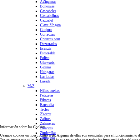
AZínganas
Bohemias
Cascabeles
Cascabelinas
Cazcabel
Clave Zíngara
Conjuro
Correozas
Crianzas.com
Dezcaradas
Esenzia
Esmeralda
Folixa
Ghawazis
Gitanas
Húngaras
Las Lolas
Lazada
M-Z
Niñas sueltas
Petazetas
Píkaras
Rapsodia
Tecles
Z'secret
Zafiros
Zalameras
Información sobre las Cookies
Zibaritas
Zinderellas
Usamos cookies en nuestro sitio web. Algunas de ellas son esenciales para el funcionamiento del 
Zingarada
Ten en cuenta que si las rechazas, puede que no puedas usar todas las funcionalidades del sitio