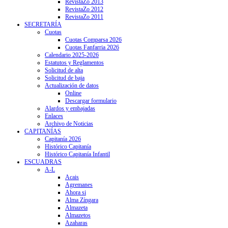
RevistaZo 2013
RevistaZo 2012
RevistaZo 2011
SECRETARÍA
Cuotas
Cuotas Comparsa 2026
Cuotas Fanfarria 2026
Calendario 2025-2026
Estatutos y Reglamentos
Solicitud de alta
Solicitud de baja
Actualización de datos
Online
Descargar formulario
Alardos y embajadas
Enlaces
Archivo de Noticias
CAPITANÍAS
Capitanía 2026
Histórico Capitanía
Histórico Capitanía Infantil
ESCUADRAS
A-L
Acais
Agremanes
Ahora si
Alma Zíngara
Almazeta
Almazetos
Azaharas