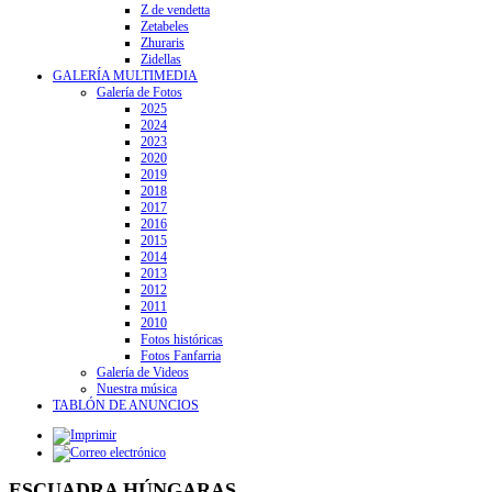
Z de vendetta
Zetabeles
Zhuraris
Zidellas
GALERÍA MULTIMEDIA
Galería de Fotos
2025
2024
2023
2020
2019
2018
2017
2016
2015
2014
2013
2012
2011
2010
Fotos históricas
Fotos Fanfarria
Galería de Videos
Nuestra música
TABLÓN DE ANUNCIOS
ESCUADRA HÚNGARAS