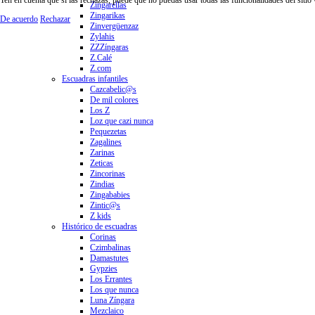
Zingarellas
Zingarikas
De acuerdo
Rechazar
Zinvergüenzaz
Zylahis
ZZZíngaras
Z.Calé
Z.com
Escuadras infantiles
Cazcabelic@s
De mil colores
Los Z
Loz que cazi nunca
Pequezetas
Zagalines
Zarinas
Zeticas
Zincorinas
Zindias
Zingababies
Zintic@s
Z kids
Histórico de escuadras
Corinas
Czimbalinas
Damastutes
Gypzies
Los Errantes
Los que nunca
Luna Zíngara
Mezclaico