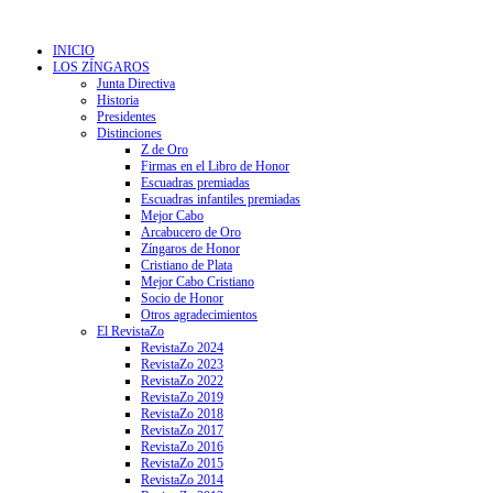
INICIO
LOS ZÍNGAROS
Junta Directiva
Historia
Presidentes
Distinciones
Z de Oro
Firmas en el Libro de Honor
Escuadras premiadas
Escuadras infantiles premiadas
Mejor Cabo
Arcabucero de Oro
Zíngaros de Honor
Cristiano de Plata
Mejor Cabo Cristiano
Socio de Honor
Otros agradecimientos
El RevistaZo
RevistaZo 2024
RevistaZo 2023
RevistaZo 2022
RevistaZo 2019
RevistaZo 2018
RevistaZo 2017
RevistaZo 2016
RevistaZo 2015
RevistaZo 2014