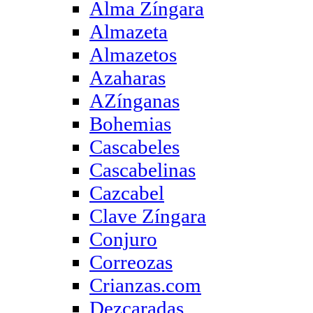
Alma Zíngara
Almazeta
Almazetos
Azaharas
AZínganas
Bohemias
Cascabeles
Cascabelinas
Cazcabel
Clave Zíngara
Conjuro
Correozas
Crianzas.com
Dezcaradas