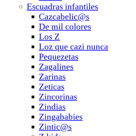
Escuadras infantiles
Cazcabelic@s
De mil colores
Los Z
Loz que cazi nunca
Pequezetas
Zagalines
Zarinas
Zeticas
Zincorinas
Zindias
Zingababies
Zintic@s