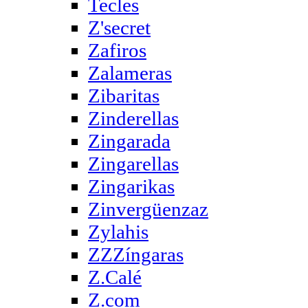
Tecles
Z'secret
Zafiros
Zalameras
Zibaritas
Zinderellas
Zingarada
Zingarellas
Zingarikas
Zinvergüenzaz
Zylahis
ZZZíngaras
Z.Calé
Z.com