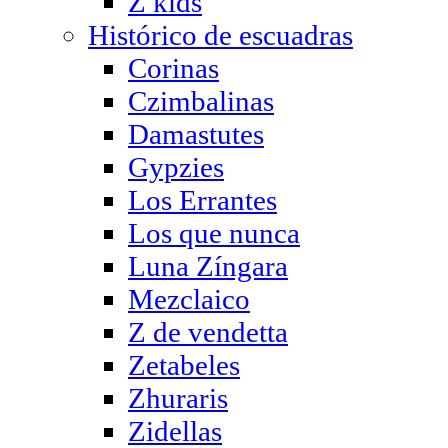
Z kids
Histórico de escuadras
Corinas
Czimbalinas
Damastutes
Gypzies
Los Errantes
Los que nunca
Luna Zíngara
Mezclaico
Z de vendetta
Zetabeles
Zhuraris
Zidellas