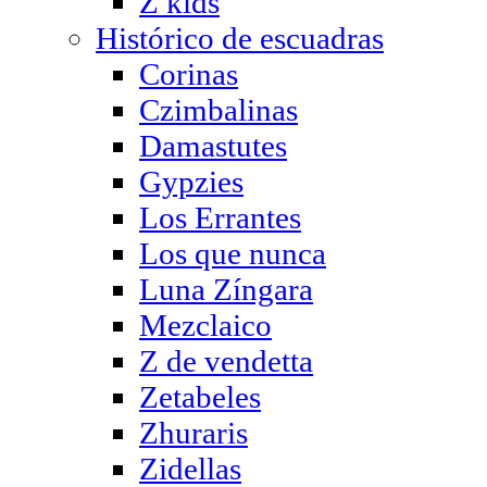
Z kids
Histórico de escuadras
Corinas
Czimbalinas
Damastutes
Gypzies
Los Errantes
Los que nunca
Luna Zíngara
Mezclaico
Z de vendetta
Zetabeles
Zhuraris
Zidellas