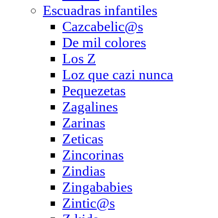
Escuadras infantiles
Cazcabelic@s
De mil colores
Los Z
Loz que cazi nunca
Pequezetas
Zagalines
Zarinas
Zeticas
Zincorinas
Zindias
Zingababies
Zintic@s