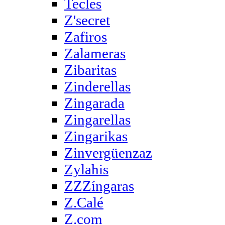
Tecles
Z'secret
Zafiros
Zalameras
Zibaritas
Zinderellas
Zingarada
Zingarellas
Zingarikas
Zinvergüenzaz
Zylahis
ZZZíngaras
Z.Calé
Z.com