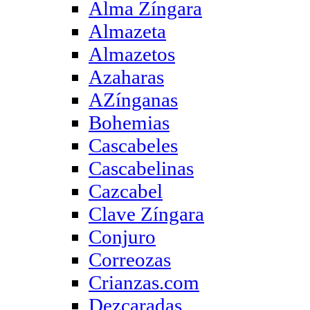
Alma Zíngara
Almazeta
Almazetos
Azaharas
AZínganas
Bohemias
Cascabeles
Cascabelinas
Cazcabel
Clave Zíngara
Conjuro
Correozas
Crianzas.com
Dezcaradas