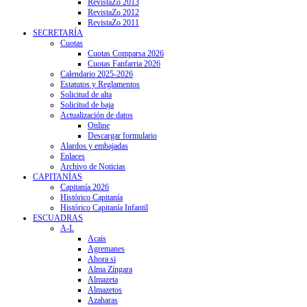
RevistaZo 2013
RevistaZo 2012
RevistaZo 2011
SECRETARÍA
Cuotas
Cuotas Comparsa 2026
Cuotas Fanfarria 2026
Calendario 2025-2026
Estatutos y Reglamentos
Solicitud de alta
Solicitud de baja
Actualización de datos
Online
Descargar formulario
Alardos y embajadas
Enlaces
Archivo de Noticias
CAPITANÍAS
Capitanía 2026
Histórico Capitanía
Histórico Capitanía Infantil
ESCUADRAS
A-L
Acais
Agremanes
Ahora si
Alma Zíngara
Almazeta
Almazetos
Azaharas