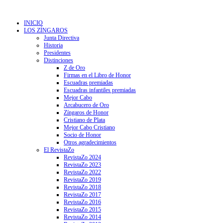
INICIO
LOS ZÍNGAROS
Junta Directiva
Historia
Presidentes
Distinciones
Z de Oro
Firmas en el Libro de Honor
Escuadras premiadas
Escuadras infantiles premiadas
Mejor Cabo
Arcabucero de Oro
Zíngaros de Honor
Cristiano de Plata
Mejor Cabo Cristiano
Socio de Honor
Otros agradecimientos
El RevistaZo
RevistaZo 2024
RevistaZo 2023
RevistaZo 2022
RevistaZo 2019
RevistaZo 2018
RevistaZo 2017
RevistaZo 2016
RevistaZo 2015
RevistaZo 2014