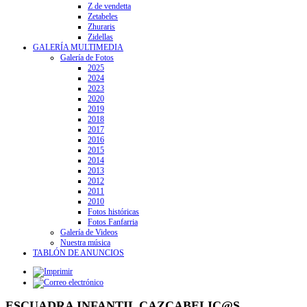
Z de vendetta
Zetabeles
Zhuraris
Zidellas
GALERÍA MULTIMEDIA
Galería de Fotos
2025
2024
2023
2020
2019
2018
2017
2016
2015
2014
2013
2012
2011
2010
Fotos históricas
Fotos Fanfarria
Galería de Videos
Nuestra música
TABLÓN DE ANUNCIOS
ESCUADRA INFANTIL CAZCABELIC@S