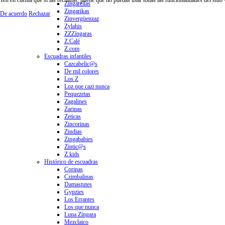
Zingarellas
Zingarikas
De acuerdo
Rechazar
Zinvergüenzaz
Zylahis
ZZZíngaras
Z.Calé
Z.com
Escuadras infantiles
Cazcabelic@s
De mil colores
Los Z
Loz que cazi nunca
Pequezetas
Zagalines
Zarinas
Zeticas
Zincorinas
Zindias
Zingababies
Zintic@s
Z kids
Histórico de escuadras
Corinas
Czimbalinas
Damastutes
Gypzies
Los Errantes
Los que nunca
Luna Zíngara
Mezclaico