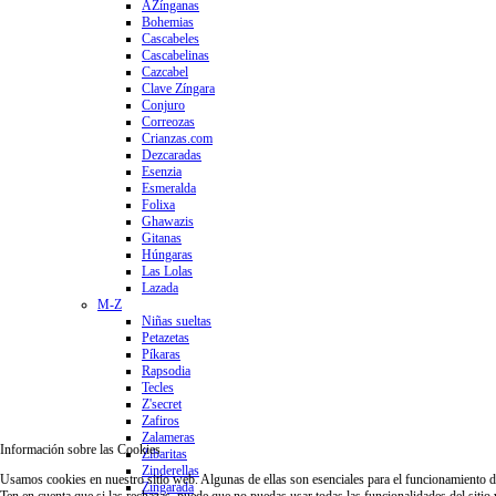
AZínganas
Bohemias
Cascabeles
Cascabelinas
Cazcabel
Clave Zíngara
Conjuro
Correozas
Crianzas.com
Dezcaradas
Esenzia
Esmeralda
Folixa
Ghawazis
Gitanas
Húngaras
Las Lolas
Lazada
M-Z
Niñas sueltas
Petazetas
Píkaras
Rapsodia
Tecles
Z'secret
Zafiros
Zalameras
Información sobre las Cookies
Zibaritas
Zinderellas
Usamos cookies en nuestro sitio web. Algunas de ellas son esenciales para el funcionamiento del 
Zingarada
Ten en cuenta que si las rechazas, puede que no puedas usar todas las funcionalidades del sitio