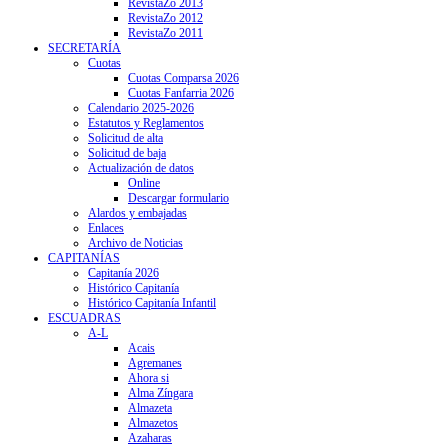
RevistaZo 2013
RevistaZo 2012
RevistaZo 2011
SECRETARÍA
Cuotas
Cuotas Comparsa 2026
Cuotas Fanfarria 2026
Calendario 2025-2026
Estatutos y Reglamentos
Solicitud de alta
Solicitud de baja
Actualización de datos
Online
Descargar formulario
Alardos y embajadas
Enlaces
Archivo de Noticias
CAPITANÍAS
Capitanía 2026
Histórico Capitanía
Histórico Capitanía Infantil
ESCUADRAS
A-L
Acais
Agremanes
Ahora si
Alma Zíngara
Almazeta
Almazetos
Azaharas