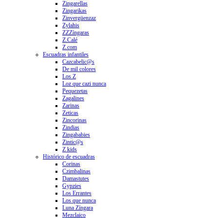
Zingarellas
Zingarikas
Zinvergüenzaz
Zylahis
ZZZíngaras
Z.Calé
Z.com
Escuadras infantiles
Cazcabelic@s
De mil colores
Los Z
Loz que cazi nunca
Pequezetas
Zagalines
Zarinas
Zeticas
Zincorinas
Zindias
Zingababies
Zintic@s
Z kids
Histórico de escuadras
Corinas
Czimbalinas
Damastutes
Gypzies
Los Errantes
Los que nunca
Luna Zíngara
Mezclaico