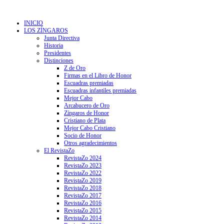
INICIO
LOS ZÍNGAROS
Junta Directiva
Historia
Presidentes
Distinciones
Z de Oro
Firmas en el Libro de Honor
Escuadras premiadas
Escuadras infantiles premiadas
Mejor Cabo
Arcabucero de Oro
Zíngaros de Honor
Cristiano de Plata
Mejor Cabo Cristiano
Socio de Honor
Otros agradecimientos
El RevistaZo
RevistaZo 2024
RevistaZo 2023
RevistaZo 2022
RevistaZo 2019
RevistaZo 2018
RevistaZo 2017
RevistaZo 2016
RevistaZo 2015
RevistaZo 2014