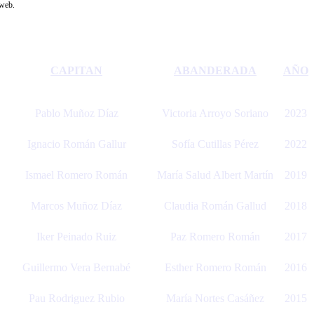
 web.
CAPITAN
ABANDERADA
AÑO
Pablo Muñoz Díaz
Victoria Arroyo Soriano
2023
Ignacio Román Gallur
Sofía Cutillas Pérez
2022
Ismael Romero Román
María Salud Albert Martín
2019
Marcos Muñoz Díaz
Claudia Román Gallud
2018
Iker Peinado Ruiz
Paz Romero Román
2017
Guillermo Vera Bernabé
Esther Romero Román
2016
Pau Rodriguez Rubio
María Nortes Casáñez
2015