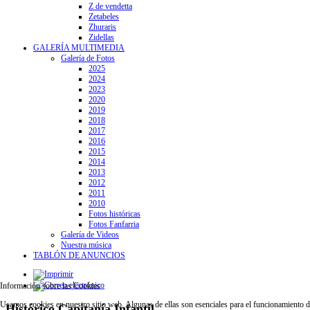
Z de vendetta
Zetabeles
Zhuraris
Zidellas
GALERÍA MULTIMEDIA
Galería de Fotos
2025
2024
2023
2020
2019
2018
2017
2016
2015
2014
2013
2012
2011
2010
Fotos históricas
Fotos Fanfarria
Galería de Videos
Nuestra música
TABLÓN DE ANUNCIOS
Información sobre las Cookies
Usamos cookies en nuestro sitio web. Algunas de ellas son esenciales para el funcionamiento del 
Histórico Capitanía Infantil