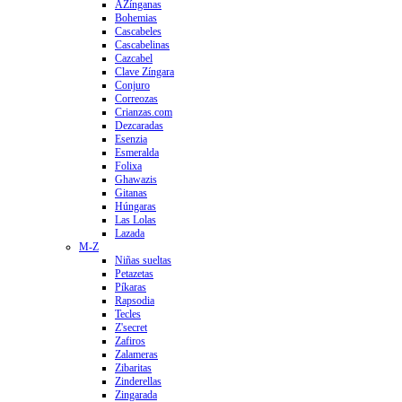
AZínganas
Bohemias
Cascabeles
Cascabelinas
Cazcabel
Clave Zíngara
Conjuro
Correozas
Crianzas.com
Dezcaradas
Esenzia
Esmeralda
Folixa
Ghawazis
Gitanas
Húngaras
Las Lolas
Lazada
M-Z
Niñas sueltas
Petazetas
Píkaras
Rapsodia
Tecles
Z'secret
Zafiros
Zalameras
Zibaritas
Zinderellas
Zingarada