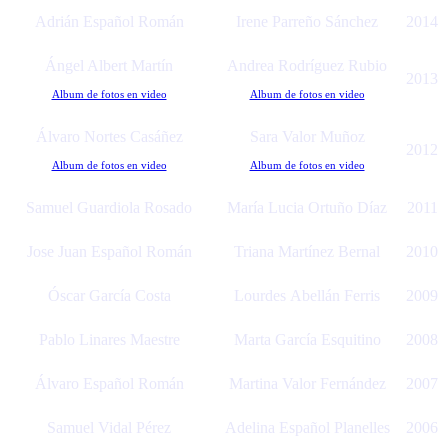
Adrián Español Román
Irene Parreño Sánchez
2014
Ángel Albert Martín
Andrea Rodríguez Rubio
2013
Album de fotos en video
Album de fotos en video
Álvaro Nortes Casáñez
Sara Valor Muñoz
2012
Album de fotos en video
Album de fotos en video
Samuel Guardiola Rosado
María Lucia Ortuño Díaz
2011
Jose Juan Español Román
Triana Martínez Bernal
2010
Óscar García Costa
Lourdes Abellán Ferris
2009
Pablo Linares Maestre
Marta García Esquitino
2008
Álvaro Español Román
Martina Valor Fernández
2007
Samuel Vidal Pérez
Adelina Español Planelles
2006