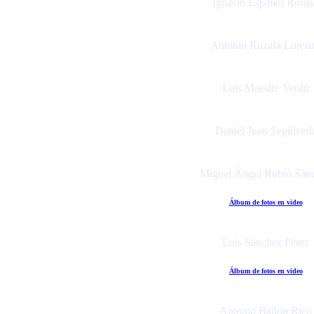
Ignacio Español Romá
Antonio Ruzafa Loren
Luis Maestre Verdú
Daniel Juan Sepúlved
Miguel Ángel Rubio Sán
Álbum de fotos en video
Luis Sánchez Pérez
Álbum de fotos en video
Antonio Bañón Rico