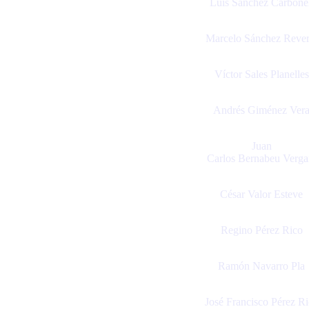
Luis Sánchez Carbonel
Marcelo Sánchez Rever
Víctor Sales Planelles
Andrés Giménez Ver
Juan
Carlos Bernabeu Verga
César Valor Esteve
Regino Pérez Rico
Ramón Navarro Pla
José Francisco Pérez R