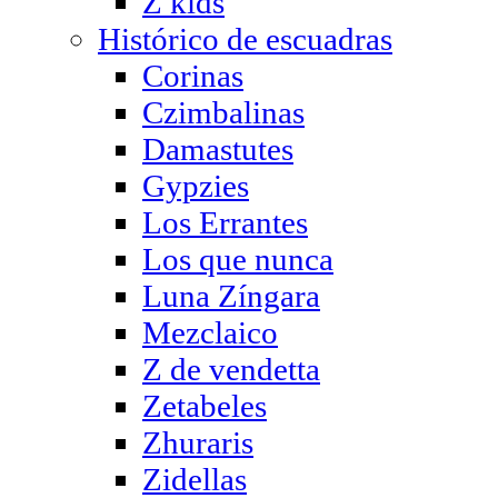
Z kids
Histórico de escuadras
Corinas
Czimbalinas
Damastutes
Gypzies
Los Errantes
Los que nunca
Luna Zíngara
Mezclaico
Z de vendetta
Zetabeles
Zhuraris
Zidellas