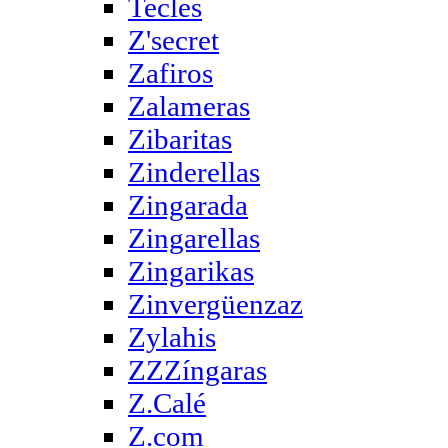
Tecles
Z'secret
Zafiros
Zalameras
Zibaritas
Zinderellas
Zingarada
Zingarellas
Zingarikas
Zinvergüenzaz
Zylahis
ZZZíngaras
Z.Calé
Z.com