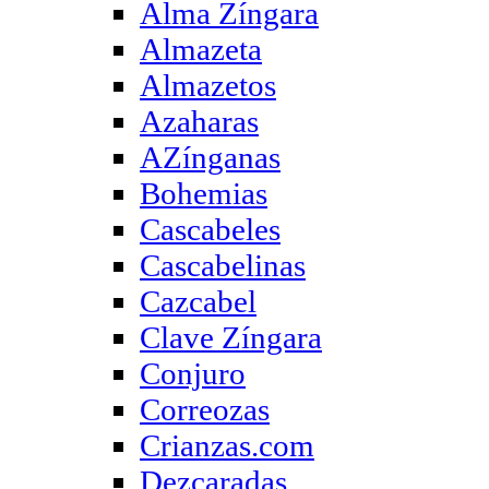
Alma Zíngara
Almazeta
Almazetos
Azaharas
AZínganas
Bohemias
Cascabeles
Cascabelinas
Cazcabel
Clave Zíngara
Conjuro
Correozas
Crianzas.com
Dezcaradas