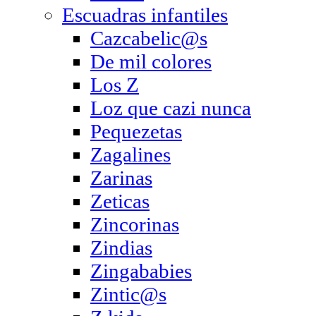
Escuadras infantiles
Cazcabelic@s
De mil colores
Los Z
Loz que cazi nunca
Pequezetas
Zagalines
Zarinas
Zeticas
Zincorinas
Zindias
Zingababies
Zintic@s