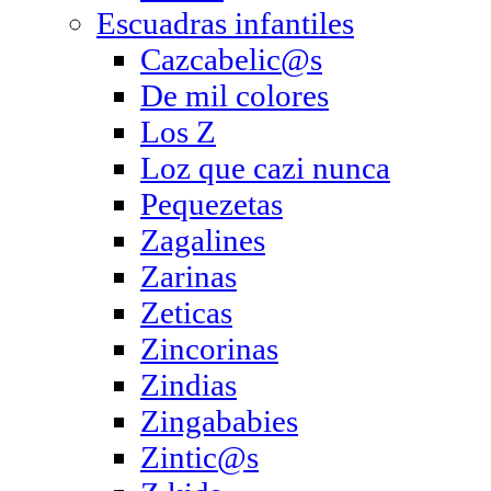
Escuadras infantiles
Cazcabelic@s
De mil colores
Los Z
Loz que cazi nunca
Pequezetas
Zagalines
Zarinas
Zeticas
Zincorinas
Zindias
Zingababies
Zintic@s