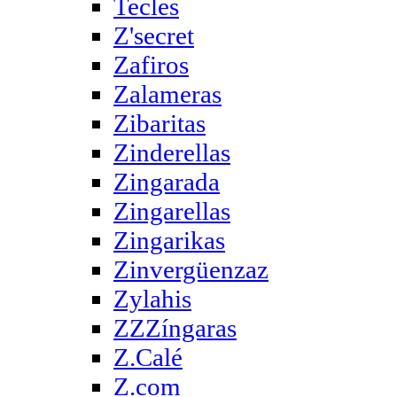
Tecles
Z'secret
Zafiros
Zalameras
Zibaritas
Zinderellas
Zingarada
Zingarellas
Zingarikas
Zinvergüenzaz
Zylahis
ZZZíngaras
Z.Calé
Z.com