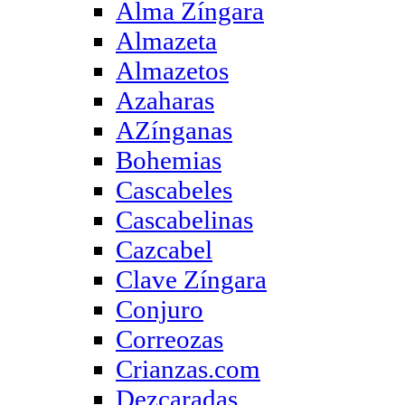
Alma Zíngara
Almazeta
Almazetos
Azaharas
AZínganas
Bohemias
Cascabeles
Cascabelinas
Cazcabel
Clave Zíngara
Conjuro
Correozas
Crianzas.com
Dezcaradas