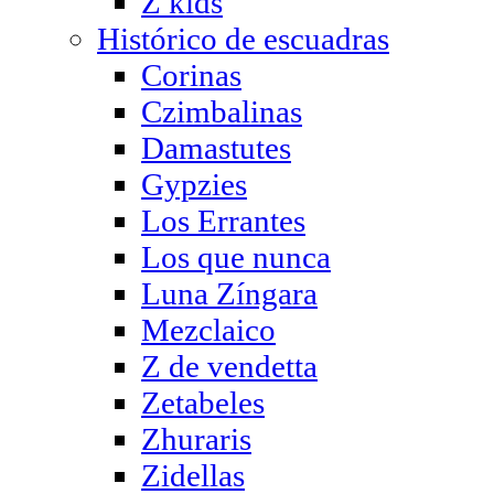
Z kids
Histórico de escuadras
Corinas
Czimbalinas
Damastutes
Gypzies
Los Errantes
Los que nunca
Luna Zíngara
Mezclaico
Z de vendetta
Zetabeles
Zhuraris
Zidellas