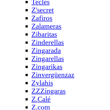
Tecles
Z'secret
Zafiros
Zalameras
Zibaritas
Zinderellas
Zingarada
Zingarellas
Zingarikas
Zinvergüenzaz
Zylahis
ZZZíngaras
Z.Calé
Z.com