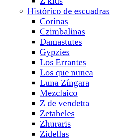
Z kids
Histórico de escuadras
Corinas
Czimbalinas
Damastutes
Gypzies
Los Errantes
Los que nunca
Luna Zíngara
Mezclaico
Z de vendetta
Zetabeles
Zhuraris
Zidellas