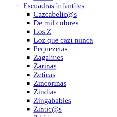
Escuadras infantiles
Cazcabelic@s
De mil colores
Los Z
Loz que cazi nunca
Pequezetas
Zagalines
Zarinas
Zeticas
Zincorinas
Zindias
Zingababies
Zintic@s