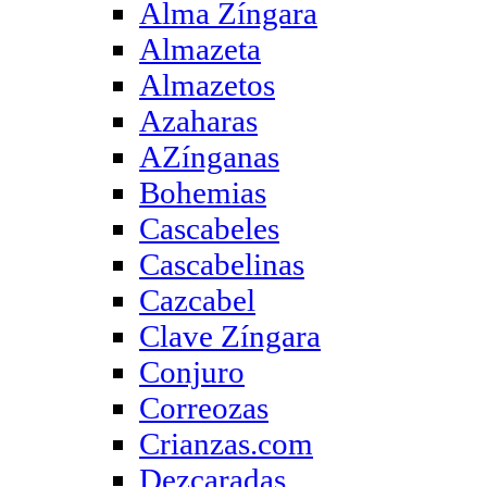
Alma Zíngara
Almazeta
Almazetos
Azaharas
AZínganas
Bohemias
Cascabeles
Cascabelinas
Cazcabel
Clave Zíngara
Conjuro
Correozas
Crianzas.com
Dezcaradas