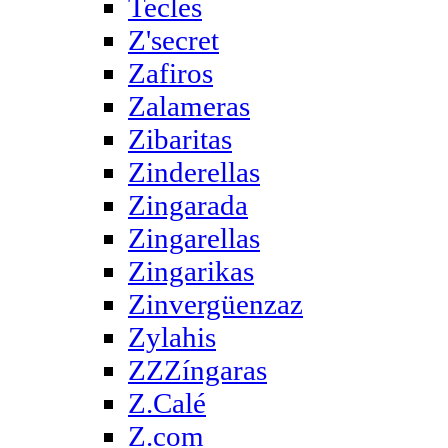
Tecles
Z'secret
Zafiros
Zalameras
Zibaritas
Zinderellas
Zingarada
Zingarellas
Zingarikas
Zinvergüenzaz
Zylahis
ZZZíngaras
Z.Calé
Z.com