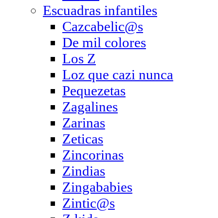
Escuadras infantiles
Cazcabelic@s
De mil colores
Los Z
Loz que cazi nunca
Pequezetas
Zagalines
Zarinas
Zeticas
Zincorinas
Zindias
Zingababies
Zintic@s