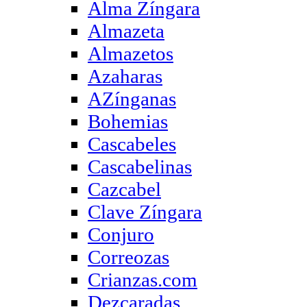
Alma Zíngara
Almazeta
Almazetos
Azaharas
AZínganas
Bohemias
Cascabeles
Cascabelinas
Cazcabel
Clave Zíngara
Conjuro
Correozas
Crianzas.com
Dezcaradas