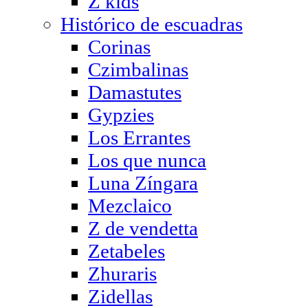
Z kids
Histórico de escuadras
Corinas
Czimbalinas
Damastutes
Gypzies
Los Errantes
Los que nunca
Luna Zíngara
Mezclaico
Z de vendetta
Zetabeles
Zhuraris
Zidellas