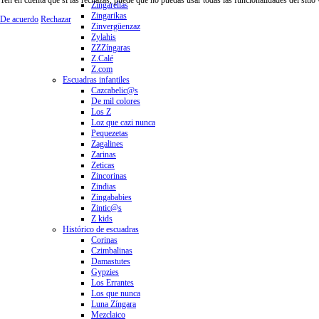
Zingarellas
Zingarikas
De acuerdo
Rechazar
Zinvergüenzaz
Zylahis
ZZZíngaras
Z.Calé
Z.com
Escuadras infantiles
Cazcabelic@s
De mil colores
Los Z
Loz que cazi nunca
Pequezetas
Zagalines
Zarinas
Zeticas
Zincorinas
Zindias
Zingababies
Zintic@s
Z kids
Histórico de escuadras
Corinas
Czimbalinas
Damastutes
Gypzies
Los Errantes
Los que nunca
Luna Zíngara
Mezclaico