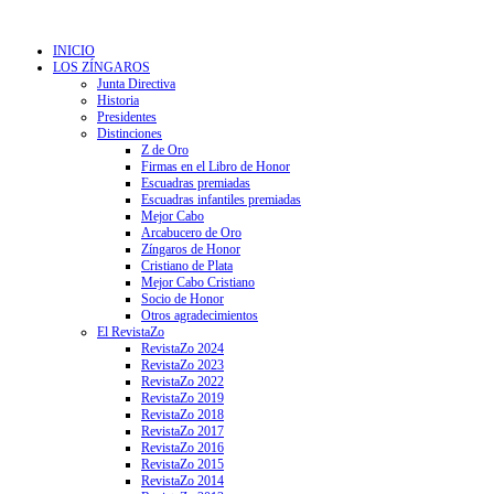
INICIO
LOS ZÍNGAROS
Junta Directiva
Historia
Presidentes
Distinciones
Z de Oro
Firmas en el Libro de Honor
Escuadras premiadas
Escuadras infantiles premiadas
Mejor Cabo
Arcabucero de Oro
Zíngaros de Honor
Cristiano de Plata
Mejor Cabo Cristiano
Socio de Honor
Otros agradecimientos
El RevistaZo
RevistaZo 2024
RevistaZo 2023
RevistaZo 2022
RevistaZo 2019
RevistaZo 2018
RevistaZo 2017
RevistaZo 2016
RevistaZo 2015
RevistaZo 2014