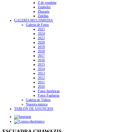
Z de vendetta
Zetabeles
Zhuraris
Zidellas
GALERÍA MULTIMEDIA
Galería de Fotos
2025
2024
2023
2020
2019
2018
2017
2016
2015
2014
2013
2012
2011
2010
Fotos históricas
Fotos Fanfarria
Galería de Videos
Nuestra música
TABLÓN DE ANUNCIOS
ESCUADRA GHAWAZIS