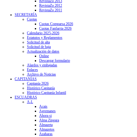
RevistaZo 2013
RevistaZo 2012
RevistaZo 2011
SECRETARÍA
Cuotas
Cuotas Comparsa 2026
Cuotas Fanfarria 2026
Calendario 2025-2026
Estatutos y Reglamentos
Solicitud de alta
Solicitud de baja
Actualización de datos
Online
Descargar formulario
Alardos y embajadas
Enlaces
Archivo de Noticias
CAPITANÍAS
Capitanía 2026
Histórico Capitanía
Histórico Capitanía Infantil
ESCUADRAS
A-L
Acais
Agremanes
Ahora si
Alma Zíngara
Almazeta
Almazetos
Azaharas