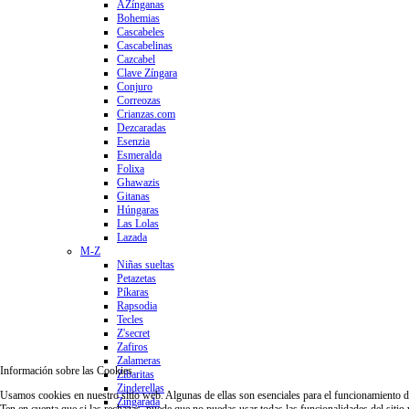
AZínganas
Bohemias
Cascabeles
Cascabelinas
Cazcabel
Clave Zíngara
Conjuro
Correozas
Crianzas.com
Dezcaradas
Esenzia
Esmeralda
Folixa
Ghawazis
Gitanas
Húngaras
Las Lolas
Lazada
M-Z
Niñas sueltas
Petazetas
Píkaras
Rapsodia
Tecles
Z'secret
Zafiros
Zalameras
Información sobre las Cookies
Zibaritas
Zinderellas
Usamos cookies en nuestro sitio web. Algunas de ellas son esenciales para el funcionamiento del 
Zingarada
Ten en cuenta que si las rechazas, puede que no puedas usar todas las funcionalidades del sitio