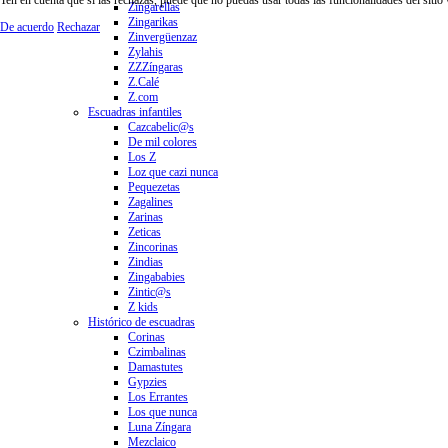
Zingarellas
Zingarikas
De acuerdo
Rechazar
Zinvergüenzaz
Zylahis
ZZZíngaras
Z.Calé
Z.com
Escuadras infantiles
Cazcabelic@s
De mil colores
Los Z
Loz que cazi nunca
Pequezetas
Zagalines
Zarinas
Zeticas
Zincorinas
Zindias
Zingababies
Zintic@s
Z kids
Histórico de escuadras
Corinas
Czimbalinas
Damastutes
Gypzies
Los Errantes
Los que nunca
Luna Zíngara
Mezclaico