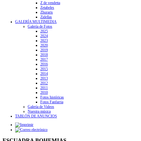
Z de vendetta
Zetabeles
Zhuraris
Zidellas
GALERÍA MULTIMEDIA
Galería de Fotos
2025
2024
2023
2020
2019
2018
2017
2016
2015
2014
2013
2012
2011
2010
Fotos históricas
Fotos Fanfarria
Galería de Videos
Nuestra música
TABLÓN DE ANUNCIOS
ESCUADRA BOHEMIAS