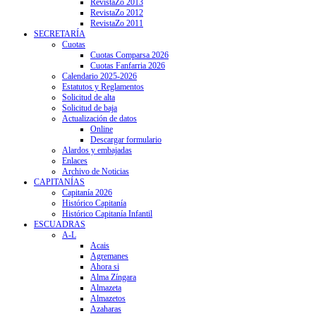
RevistaZo 2013
RevistaZo 2012
RevistaZo 2011
SECRETARÍA
Cuotas
Cuotas Comparsa 2026
Cuotas Fanfarria 2026
Calendario 2025-2026
Estatutos y Reglamentos
Solicitud de alta
Solicitud de baja
Actualización de datos
Online
Descargar formulario
Alardos y embajadas
Enlaces
Archivo de Noticias
CAPITANÍAS
Capitanía 2026
Histórico Capitanía
Histórico Capitanía Infantil
ESCUADRAS
A-L
Acais
Agremanes
Ahora si
Alma Zíngara
Almazeta
Almazetos
Azaharas