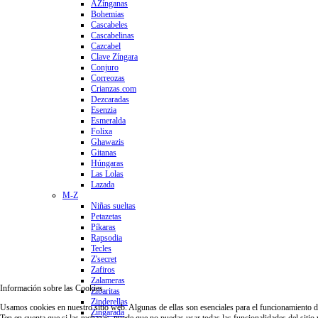
AZínganas
Bohemias
Cascabeles
Cascabelinas
Cazcabel
Clave Zíngara
Conjuro
Correozas
Crianzas.com
Dezcaradas
Esenzia
Esmeralda
Folixa
Ghawazis
Gitanas
Húngaras
Las Lolas
Lazada
M-Z
Niñas sueltas
Petazetas
Píkaras
Rapsodia
Tecles
Z'secret
Zafiros
Zalameras
Información sobre las Cookies
Zibaritas
Zinderellas
Usamos cookies en nuestro sitio web. Algunas de ellas son esenciales para el funcionamiento del 
Zingarada
Ten en cuenta que si las rechazas, puede que no puedas usar todas las funcionalidades del sitio