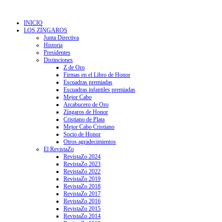
INICIO
LOS ZÍNGAROS
Junta Directiva
Historia
Presidentes
Distinciones
Z de Oro
Firmas en el Libro de Honor
Escuadras premiadas
Escuadras infantiles premiadas
Mejor Cabo
Arcabucero de Oro
Zíngaros de Honor
Cristiano de Plata
Mejor Cabo Cristiano
Socio de Honor
Otros agradecimientos
El RevistaZo
RevistaZo 2024
RevistaZo 2023
RevistaZo 2022
RevistaZo 2019
RevistaZo 2018
RevistaZo 2017
RevistaZo 2016
RevistaZo 2015
RevistaZo 2014