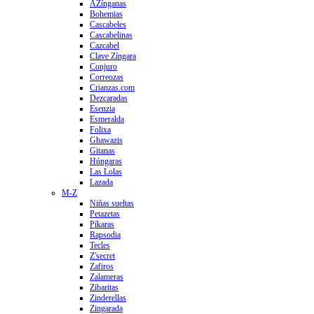
AZínganas
Bohemias
Cascabeles
Cascabelinas
Cazcabel
Clave Zíngara
Conjuro
Correozas
Crianzas.com
Dezcaradas
Esenzia
Esmeralda
Folixa
Ghawazis
Gitanas
Húngaras
Las Lolas
Lazada
M-Z
Niñas sueltas
Petazetas
Píkaras
Rapsodia
Tecles
Z'secret
Zafiros
Zalameras
Zibaritas
Zinderellas
Zingarada