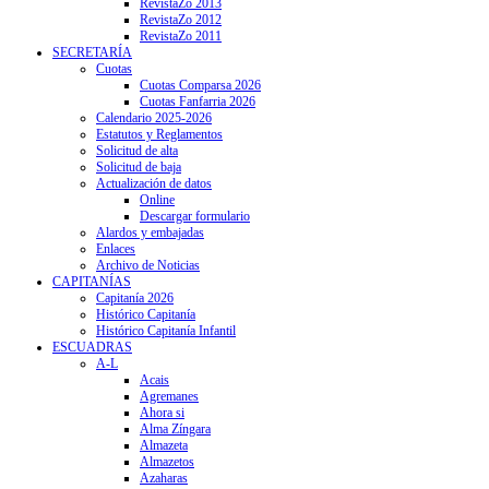
RevistaZo 2013
RevistaZo 2012
RevistaZo 2011
SECRETARÍA
Cuotas
Cuotas Comparsa 2026
Cuotas Fanfarria 2026
Calendario 2025-2026
Estatutos y Reglamentos
Solicitud de alta
Solicitud de baja
Actualización de datos
Online
Descargar formulario
Alardos y embajadas
Enlaces
Archivo de Noticias
CAPITANÍAS
Capitanía 2026
Histórico Capitanía
Histórico Capitanía Infantil
ESCUADRAS
A-L
Acais
Agremanes
Ahora si
Alma Zíngara
Almazeta
Almazetos
Azaharas