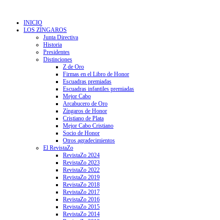
INICIO
LOS ZÍNGAROS
Junta Directiva
Historia
Presidentes
Distinciones
Z de Oro
Firmas en el Libro de Honor
Escuadras premiadas
Escuadras infantiles premiadas
Mejor Cabo
Arcabucero de Oro
Zíngaros de Honor
Cristiano de Plata
Mejor Cabo Cristiano
Socio de Honor
Otros agradecimientos
El RevistaZo
RevistaZo 2024
RevistaZo 2023
RevistaZo 2022
RevistaZo 2019
RevistaZo 2018
RevistaZo 2017
RevistaZo 2016
RevistaZo 2015
RevistaZo 2014