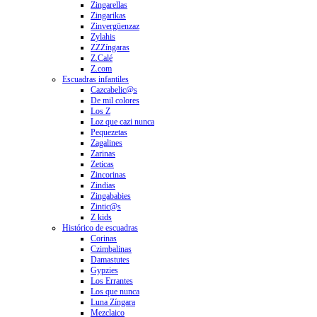
Zingarellas
Zingarikas
Zinvergüenzaz
Zylahis
ZZZíngaras
Z.Calé
Z.com
Escuadras infantiles
Cazcabelic@s
De mil colores
Los Z
Loz que cazi nunca
Pequezetas
Zagalines
Zarinas
Zeticas
Zincorinas
Zindias
Zingababies
Zintic@s
Z kids
Histórico de escuadras
Corinas
Czimbalinas
Damastutes
Gypzies
Los Errantes
Los que nunca
Luna Zíngara
Mezclaico