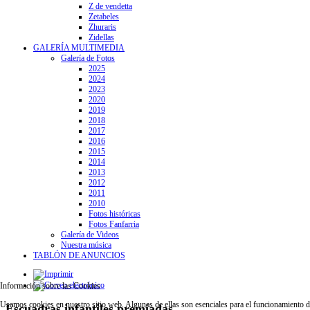
Z de vendetta
Zetabeles
Zhuraris
Zidellas
GALERÍA MULTIMEDIA
Galería de Fotos
2025
2024
2023
2020
2019
2018
2017
2016
2015
2014
2013
2012
2011
2010
Fotos históricas
Fotos Fanfarria
Galería de Videos
Nuestra música
TABLÓN DE ANUNCIOS
Información sobre las Cookies
Usamos cookies en nuestro sitio web. Algunas de ellas son esenciales para el funcionamiento del 
Escuadras infantiles premiadas